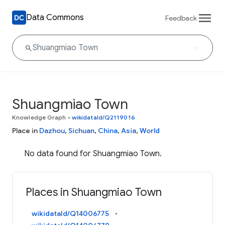
Data Commons
Feedback
Shuangmiao Town
Knowledge Graph
•
wikidataId/Q2119016
Place in
Dazhou
,
Sichuan
,
China
,
Asia
,
World
No data found for Shuangmiao Town.
Places in Shuangmiao Town
wikidataId/Q14006775