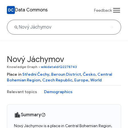
Data Commons
Feedback
Nový Jáchymov
Knowledge Graph
•
wikidataId/Q2278743
Place in
Střední Čechy
,
Beroun District
,
Česko
,
Central
Bohemian Region
,
Czech Republic
,
Europe
,
World
Relevant topics
Demographics
Summary
Nový Jáchymov is a place in Central Bohemian Region,