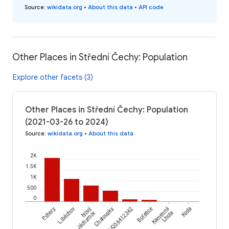
Source
:
wikidata.org
•
About this data
•
API code
Other Places in Střední Čechy: Population
Explore other facets (3)
Other Places in Střední Čechy: Population
(2021-03-26 to 2024)
Source
:
wikidata.org
•
About this data
2K
1.5K
1K
500
0
Pchery
Liběchov
Nový
wikidataId/Q56412342
Chaloupky
Bořetice
Kamenná
Koda
Jáchymov
Lhota