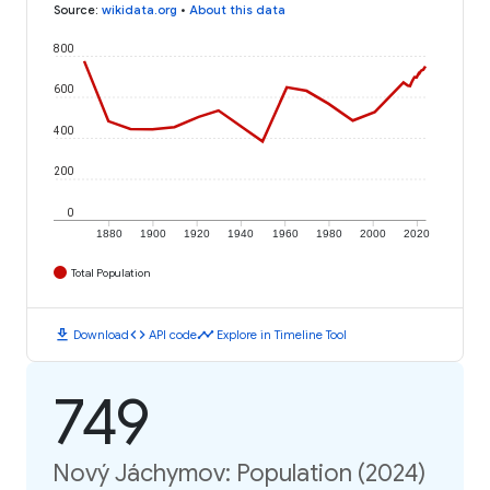
Source
:
wikidata.org
•
About this data
800
600
400
200
0
1880
1900
1920
1940
1960
1980
2000
2020
Total Population
download
code
timeline
Download
API code
Explore in Timeline Tool
749
Nový Jáchymov: Population (2024)