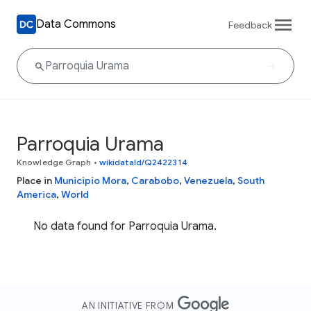
Data Commons
Feedback
Parroquia Urama
Knowledge Graph
•
wikidataId/Q2422314
Place in
Municipio Mora
,
Carabobo
,
Venezuela
,
South
America
,
World
No data found for Parroquia Urama.
AN INITIATIVE FROM