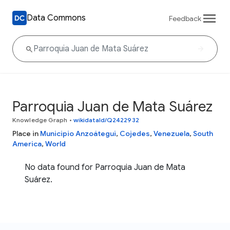
Data Commons
Feedback
Parroquia Juan de Mata Suárez
Knowledge Graph
•
wikidataId/Q2422932
Place in
Municipio Anzoátegui
,
Cojedes
,
Venezuela
,
South
America
,
World
No data found for Parroquia Juan de Mata
Suárez.