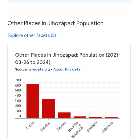
Other Places in Jihozápad: Population
Explore other facets (3)
Other Places in Jihozápad: Population (2021-
03-26 to 2024)
Source
:
wikidata.org
•
About this data
700
600
500
400
300
200
100
0
Čížkov
Černíkov
Žárovná
Nová Ves
Bradáčov
Liderovice
u
Bezdružic