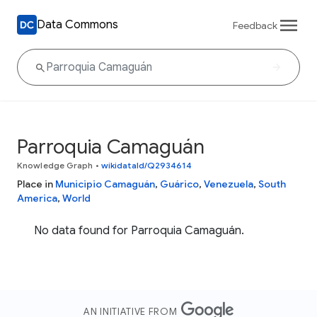
Data Commons
Feedback
Parroquia Camaguán
Knowledge Graph
•
wikidataId/Q2934614
Place in
Municipio Camaguán
,
Guárico
,
Venezuela
,
South
America
,
World
No data found for Parroquia Camaguán.
AN INITIATIVE FROM