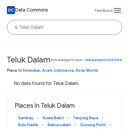
Data Commons
Feedback
Teluk Dalam
Knowledge Graph
•
wikidataId/Q3093419
Place in
Simeulue
,
Aceh
,
Indonesia
,
Asia
,
World
No data found for Teluk Dalam.
Places in Teluk Dalam
Sambay
Kuala Bakti
Tanjung Raya
Bulu Hadik
Babussalam
Gunung Putih