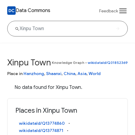
Data Commons
Feedback
Xinpu Town
Knowledge Graph
•
wikidataId/Q31852369
Place in
Hanzhong
,
Shaanxi
,
China
,
Asia
,
World
No data found for Xinpu Town.
Places in Xinpu Town
wikidataId/Q13774860
wikidataId/Q13774871