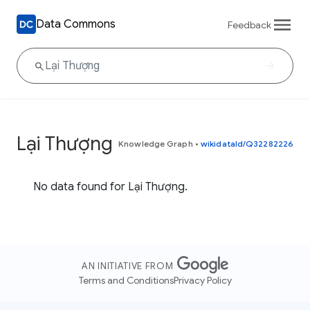
Data Commons
Feedback
Lại Thượng
Knowledge Graph
•
wikidataId/Q32282226
No data found for Lại Thượng.
AN INITIATIVE FROM
Terms and Conditions
Privacy Policy