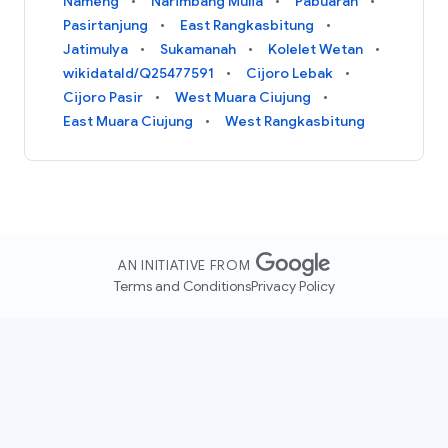
Nameng
Narimbang Mulia
Pabuaran
Pasirtanjung
East Rangkasbitung
Jatimulya
Sukamanah
Kolelet Wetan
wikidataId/Q25477591
Cijoro Lebak
Cijoro Pasir
West Muara Ciujung
East Muara Ciujung
West Rangkasbitung
AN INITIATIVE FROM
Terms and Conditions
Privacy Policy