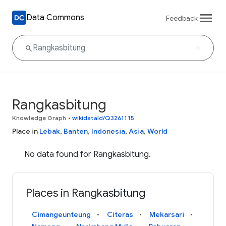
Data Commons
Feedback
Rangkasbitung
Knowledge Graph
•
wikidataId/Q3261115
Place in
Lebak
,
Banten
,
Indonesia
,
Asia
,
World
No data found for Rangkasbitung.
Places in Rangkasbitung
Cimangeunteung
Citeras
Mekarsari