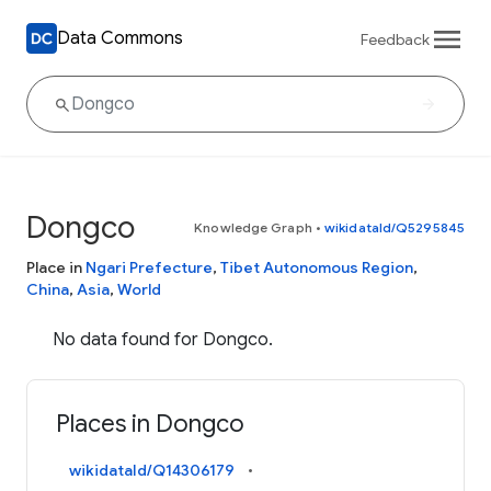
Data Commons
Feedback
Dongco
Knowledge Graph
•
wikidataId/Q5295845
Place in
Ngari Prefecture
,
Tibet Autonomous Region
,
China
,
Asia
,
World
No data found for Dongco.
Places in Dongco
wikidataId/Q14306179