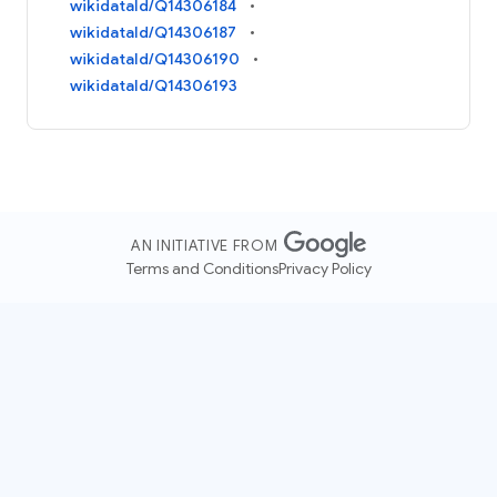
wikidataId/Q14306184
wikidataId/Q14306187
wikidataId/Q14306190
wikidataId/Q14306193
AN INITIATIVE FROM
Terms and Conditions
Privacy Policy