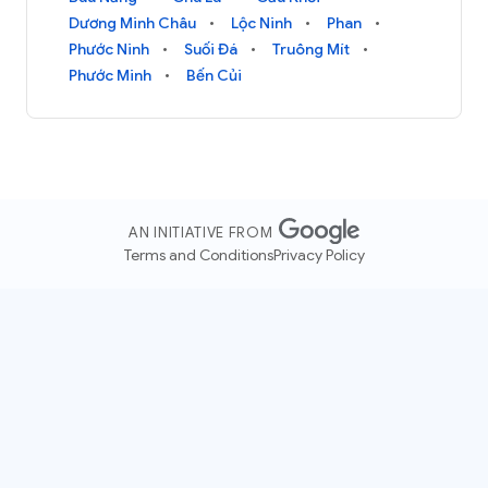
Dương Minh Châu
Lộc Ninh
Phan
Phước Ninh
Suối Đá
Truông Mít
Phước Minh
Bến Củi
AN INITIATIVE FROM
Terms and Conditions
Privacy Policy