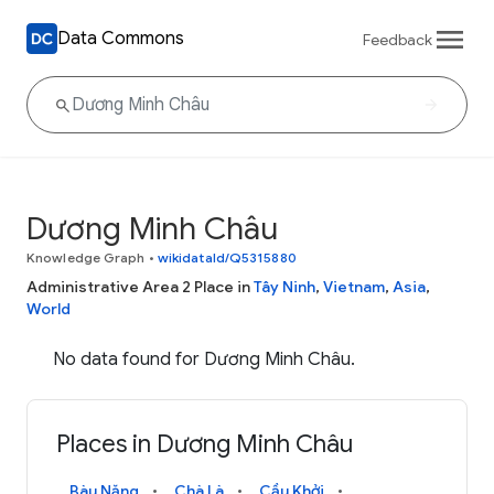
Data Commons
Feedback
Dương Minh Châu
Knowledge Graph
•
wikidataId/Q5315880
Administrative Area 2 Place in
Tây Ninh
,
Vietnam
,
Asia
,
World
No data found for Dương Minh Châu.
Places in Dương Minh Châu
Bàu Năng
Chà Là
Cầu Khởi