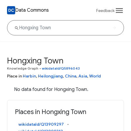
Data Commons
Feedback
Hongxing Town
Knowledge Graph
•
wikidataId/Q5896043
Place in
Harbin
,
Heilongjiang
,
China
,
Asia
,
World
No data found for Hongxing Town.
Places in Hongxing Town
wikidataId/Q13909297