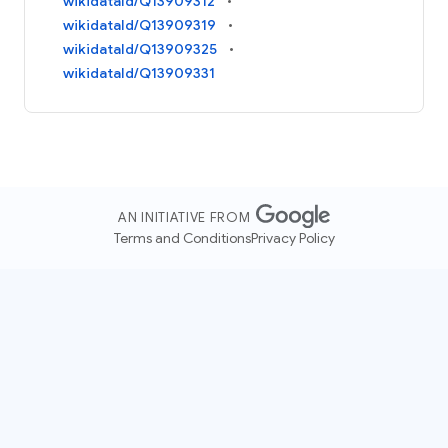
wikidataId/Q13909312
wikidataId/Q13909319
wikidataId/Q13909325
wikidataId/Q13909331
AN INITIATIVE FROM
Terms and Conditions
Privacy Policy