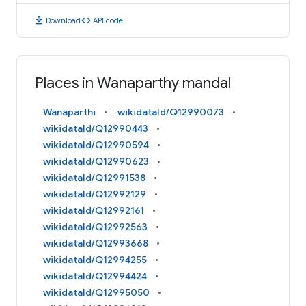
download
code
Download
API code
Places in Wanaparthy mandal
Wanaparthi
wikidataId/Q12990073
wikidataId/Q12990443
wikidataId/Q12990594
wikidataId/Q12990623
wikidataId/Q12991538
wikidataId/Q12992129
wikidataId/Q12992161
wikidataId/Q12992563
wikidataId/Q12993668
wikidataId/Q12994255
wikidataId/Q12994424
wikidataId/Q12995050