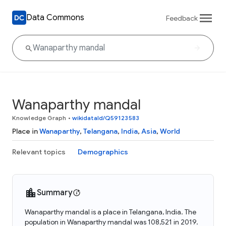
Data Commons
Feedback
Wanaparthy mandal
Knowledge Graph
•
wikidataId/Q59123583
Place in
Wanaparthy
,
Telangana
,
India
,
Asia
,
World
Relevant topics
Demographics
Summary
Wanaparthy mandal is a place in Telangana, India. The
population in Wanaparthy mandal was 108,521 in 2019.