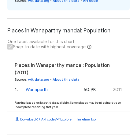
Source
:
wikidata.org
•
About this data
•
API code
Places in Wanaparthy mandal: Population
One facet available for this chart
Snap to date with highest coverage
Places in Wanaparthy mandal: Population
(2011)
Source
:
wikidata.org
•
About this data
1
.
Wanaparthi
60.9K
2011
Ranking based on latest data available. Some places may be missing due to
incomplete reporting that year.
download
code
timeline
Download
API code
Explore in Timeline Tool