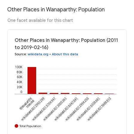
Other Places in Wanaparthy: Population
One facet available for this chart
Other Places in Wanaparthy: Population (2011
to 2019-02-16)
Source
:
wikidata.org
•
About this data
100K
80K
60K
40K
20K
0
Wanaparthy
wikidataId/Q12992299
wikidataId/Q15704947
wikidataId/Q13005361
wikidataId/Q16347041
wikidataId/Q12994255
wikidataId/Q16338681
wikidataId/Q15688813
mandal
Total Population