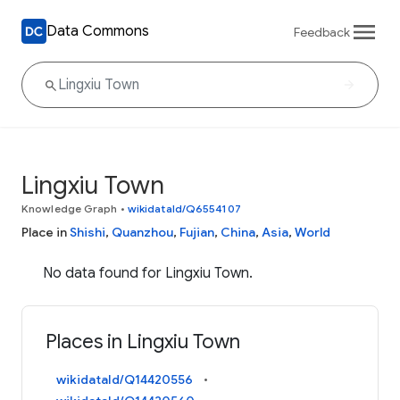
Data Commons
Feedback
Lingxiu Town
Knowledge Graph
•
wikidataId/Q6554107
Place in
Shishi
,
Quanzhou
,
Fujian
,
China
,
Asia
,
World
No data found for Lingxiu Town.
Places in Lingxiu Town
wikidataId/Q14420556