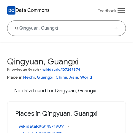
Data Commons
Feedback
Qingyuan, Guangxi
Knowledge Graph
•
wikidataId/Q7267874
Place in
Hechi
,
Guangxi
,
China
,
Asia
,
World
No data found for Qingyuan, Guangxi.
Places in Qingyuan, Guangxi
wikidataId/Q14571909