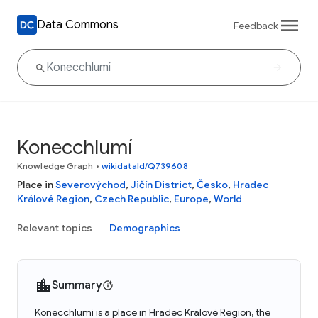
Data Commons
Feedback
Konecchlumí
Knowledge Graph
•
wikidataId/Q739608
Place in
Severovýchod
,
Jičín District
,
Česko
,
Hradec
Králové Region
,
Czech Republic
,
Europe
,
World
Relevant topics
Demographics
Summary
Konecchlumí is a place in Hradec Králové Region, the