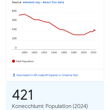
Source
:
wikidata.org
•
About this data
800
600
400
200
0
1880
1900
1920
1940
1960
1980
2000
2020
Total Population
download
code
timeline
Download
API code
Explore in Timeline Tool
421
Konecchlumí: Population (2024)