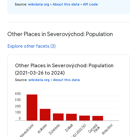
Source
:
wikidata.org
•
About this data
•
API code
Other Places in Severovýchod: Population
Explore other facets (3)
Other Places in Severovýchod: Population
(2021-03-26 to 2024)
Source
:
wikidata.org
•
About this data
400
300
200
100
0
Žlábek
Červený
Konecchlumí
Žíželeves
Královec
wikidataId/Q12032767
Bítouchov
Potok