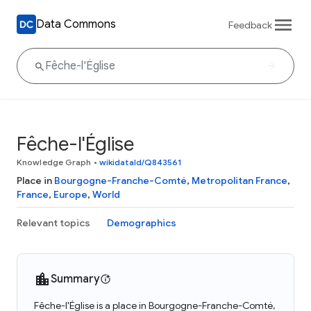
Data Commons
Feedback
Fêche-l'Église
Knowledge Graph
•
wikidataId/Q843561
Place in
Bourgogne-Franche-Comté
,
Metropolitan France
,
France
,
Europe
,
World
Relevant topics
Demographics
Summary
Fêche-l'Église is a place in Bourgogne-Franche-Comté,