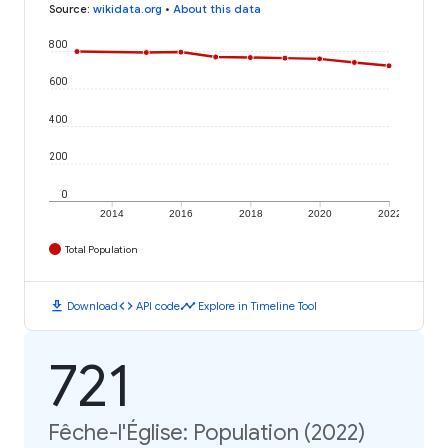
Source
:
wikidata.org
•
About this data
800
600
400
200
0
2014
2016
2018
2020
2022
Total Population
download
code
timeline
Download
API code
Explore in Timeline Tool
721
Fêche-l'Église: Population (2022)