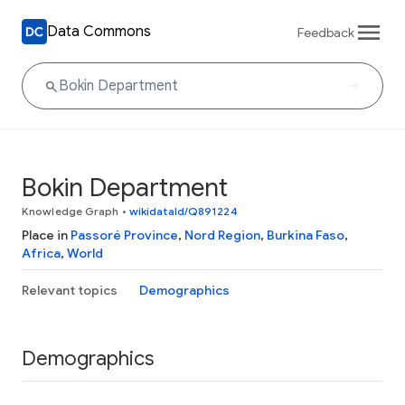
Data Commons
Feedback
Bokin Department
Knowledge Graph
•
wikidataId/Q891224
Place in
Passoré Province
,
Nord Region
,
Burkina Faso
,
Africa
,
World
Relevant topics
Demographics
Demographics