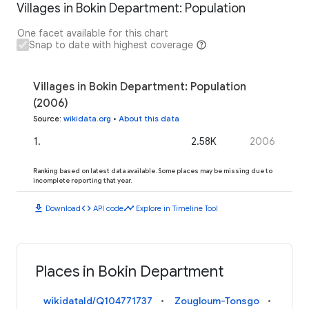
Villages in Bokin Department: Population
One facet available for this chart
Snap to date with highest coverage
Villages in Bokin Department: Population
(2006)
Source
:
wikidata.org
•
About this data
1
.
2.58K
2006
Ranking based on latest data available. Some places may be missing due to
incomplete reporting that year.
download
code
timeline
Download
API code
Explore in Timeline Tool
Places in Bokin Department
wikidataId/Q104771737
Zougloum-Tonsgo