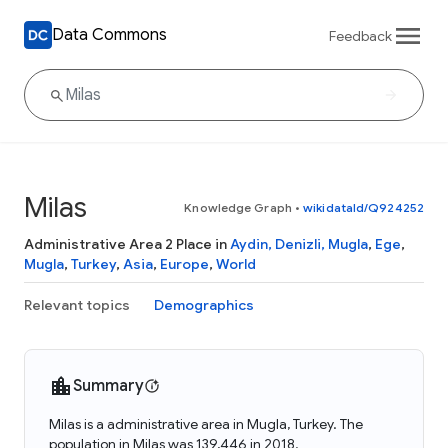
Data Commons
Feedback
Milas
Knowledge Graph
•
wikidataId/Q924252
Administrative Area 2 Place in
Aydin, Denizli, Mugla
,
Ege
,
Mugla
,
Turkey
,
Asia
,
Europe
,
World
Relevant topics
Demographics
Summary
Milas is a administrative area in Mugla, Turkey. The
population in Milas was 139,446 in 2018.