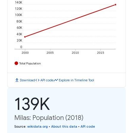
140K
120K
100K
80K
60K
40K
20K
0
2000
2005
2010
2015
Total Population
download
code
timeline
Download
API code
Explore in Timeline Tool
139K
Milas: Population (2018)
Source
:
wikidata.org
•
About this data
•
API code