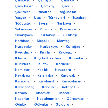
Çamovalı
Çamlıyurt
Çamlıca
Çamlıbelen
Çamköy
Çallı
Çakıralan
Yusufca
Yoğunoluk
Yaşyer
Ulaş
Türkevleri
Tuzabat
Söğütçük
Savran
Sarıkaya
Sakarkaya
Pınarcık
Pınararası
Ovakışlacık
Ortaköy
Olukbaşı
Narhisar
Meşelik
Menteş
Kızılcayıkık
Kızılcakuyu
Kızılağaç
Kıyıkışlacık
Kısırlar
Kırcağız
Kılavuz
Küçükdibekdere
Kuzyaka
Kurudere
Kultak
Korucuk
Kemikler
Kazıklı
Kayadere
Kayabaşı
Karşıyaka
Kargıcak
Karapınar
Karahayıt
Karacahisar
Karacaağaç
Kandak
Kalınağıl
Kafaca
Hüsamlar
Hisarcık
Hasanlar
Hacıahmetler
Gürçamlar
Günlük
Gölyaka
Göldere