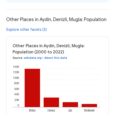
Other Places in Aydin, Denizli, Mugla: Population
Explore other facets (3)
Other Places in Aydin, Denizli, Mugla:
Population (2000 to 2022)
Source
:
wikidata.org
•
About this data
140K
120K
100K
80K
60K
40K
20K
0
Milas
Honaz
Çal
Yalıkavak