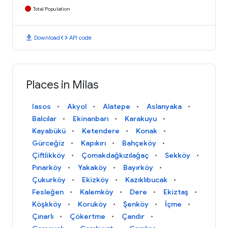
Total Population
download
code
Download
API code
Places in Milas
Iasos
Akyol
Alatepe
Aslanyaka
Balcılar
Ekinanbarı
Karakuyu
Kayabükü
Ketendere
Konak
Gürceğiz
Kapıkırı
Bahçeköy
Çiftlikköy
Çomakdağkızılağaç
Sekköy
Pınarköy
Yakaköy
Bayırköy
Çukurköy
Ekizköy
Kazıklıbucak
Fesleğen
Kalemköy
Dere
Ekiztaş
Köşkköy
Koruköy
Şenköy
İçme
Çınarlı
Çökertme
Çandır